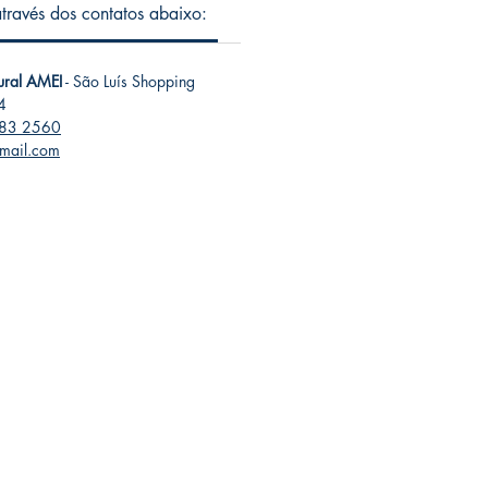
 através dos contatos abaixo:
tural AMEI
- São Luís Shopping
4
283 2560
gmail.com