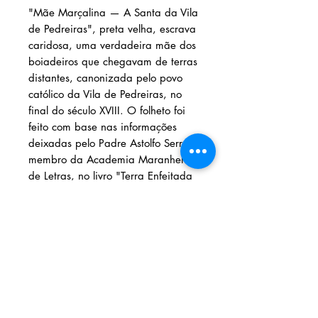
"Mãe Marçalina — A Santa da Vila
de Pedreiras", preta velha, escrava
caridosa, uma verdadeira mãe dos
boiadeiros que chegavam de terras
distantes, canonizada pelo povo
católico da Vila de Pedreiras, no
final do século XVIII. O folheto foi
feito com base nas informações
deixadas pelo Padre Astolfo Serra,
membro da Academia Maranhense
de Letras, no livro "Terra Enfeitada
e Rica", edição de 1941.
Solicite seu livro através dos
contatos abaixo:
Livraria e Espaço Cultural AMEI
- São
Luís Shopping
Fixo: (98) 3251 3744
AMEI LIVRARIA