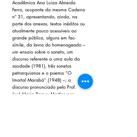
Acadêmica Ana Luiza Almeida
Ferro, ocupante da mesma Cadeira
nº 31, apresentando, ainda, na
parte dos anexos, textos inéditos ou
atualmente pouco acessíveis ao
grande público, alguns em fac-
símile, da lavra do homenageado –
um ensaio sobre o soneto, um
discurso referente a uma aula da
saudade (1981), três sonetos
petrarquianos e o poema “O
Imortal Marabá” (1948) –; o
discurso pronunciado pelo Prof.
José Maria Ramos Martins por
ocasião de sua posse na Cadeira
nº 9 da Academia Maranhense de
Letras (2004), como sucessor do
Prof. Mário Meireles, e o alvará
judicial que autorizou a retificação
da grafia do sobrenome Meireles,