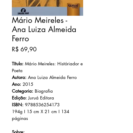
Mário Meireles -
Ana Luiza Almeida
Ferro
Preço
R$ 69,90
Título:
Mário Meireles: Históriador e
Poeta
Autora:
Ana Luiza Almeida Ferro
Ano:
2015
Categoria:
Biografia
Edição:
Juruá Editora
ISBN:
9788536254173
194g I 15 cm X 21 cm I 134
páginas
Sobre: