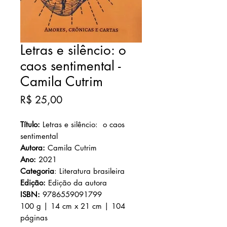
Letras e silêncio: o
caos sentimental -
Camila Cutrim
Preço
R$ 25,00
Título:
Letras e silêncio: o caos
sentimental
Autora:
Camila Cutrim
Ano:
2021
Categoria
:
Literatura brasileira
Edição:
Edição da autora
ISBN:
9786559091799
100 g | 14 cm x 21 cm | 104
páginas