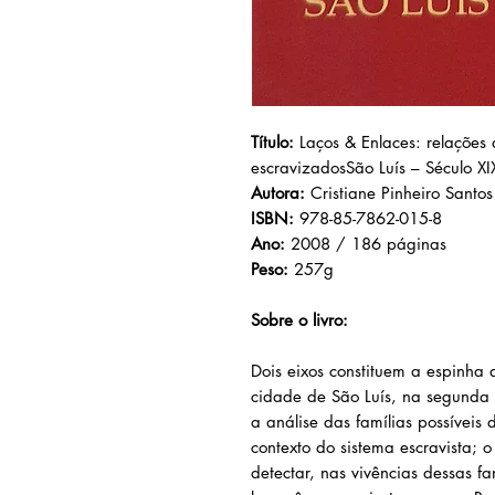
Título:
Laços & Enlaces: relações 
escravizadosSão Luís – Século XI
Autora:
Cristiane Pinheiro Santos
ISBN:
978-85-7862-015-8
Ano:
2008 / 186 páginas
Peso:
257g
Sobre o livro:
Dois eixos constituem a espinha 
cidade de São Luís, na segunda 
a análise das famílias possíveis
contexto do sistema escravista; 
detectar, nas vivências dessas fa