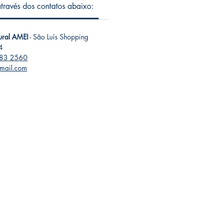
 através dos contatos abaixo:
tural AMEI
- São Luís Shopping
4
283 2560
gmail.com