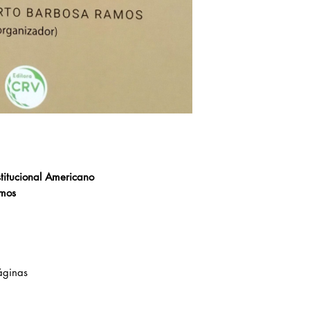
stitucional Americano
amos
áginas