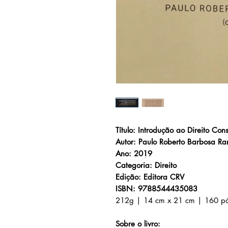
Título: Introdução ao Direito Con
Autor: Paulo Roberto Barbosa R
Ano: 2019
Categoria: Direito
Edição: Editora CRV
ISBN: 9788544435083
212g | 14 cm x 21 cm | 160 p
Sobre o livro: