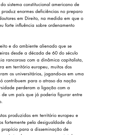
do sistema constitucional americano de
 produz enormes deficiências no preparo
 doutores em Direito, na medida em que o
u forte influência sobre ordenamento
eito e do ambiente alienado que se
leiras desde a década de 60 do século
ia rancorosa com a dinâmica capitalista,
ra em território europeu, muitos dos
m os universitários, jogando-os em uma
 só contribuem para o atraso da nação
ersidade perderam a ligação com a
 de um país que já poderia figurar entre
o.
stas produzidas em território europeu e
os fortemente pela desigualdade da
po propício para a disseminação de