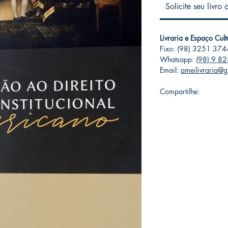
Solicite seu livro
Livraria e Espaço Cul
Fixo: (98) 3251 374
Whatsapp:
(98) 9 8
Email:
ameilivraria@
Compartilhe: