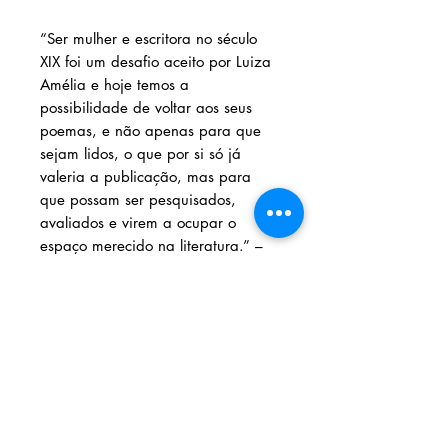
“Ser mulher e escritora no século
XIX foi um desafio aceito por Luiza
Amélia e hoje temos a
possibilidade de voltar aos seus
poemas, e não apenas para que
sejam lidos, o que por si só já
valeria a publicação, mas para
que possam ser pesquisados,
avaliados e virem a ocupar o
espaço merecido na literatura.” –
Rosana Cássia Kamita
Solicite seu livro através dos
contatos abaixo:
Livraria e Espaço Cultural AMEI
- São
Luís Shopping
Fixo: (98) 3251 3744
AMEI LIVRARIA