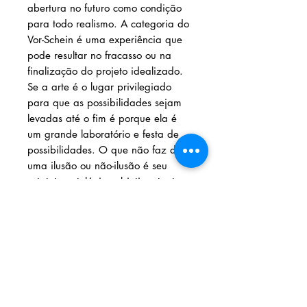
abertura no futuro como condição
para todo realismo. A categoria do
Vor-Schein é uma experiência que
pode resultar no fracasso ou na
finalização do projeto idealizado.
Se a arte é o lugar privilegiado
para que as possibilidades sejam
levadas até o fim é porque ela é
um grande laboratório e festa de
possibilidades. O que não faz dela
uma ilusão ou não-ilusão é seu
estatuto ontológico objetivo, tanto
da imaginação quanto do material
do qual se utiliza. Assim, surgida
do sonho diurno e elaborada em
vista da antecipação do melhor, a
arte é onde frequente- mente
encontramos a perfectibilidade do
objeto: a emancipação humana.