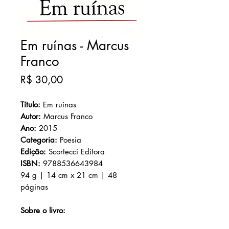
Em ruínas - Marcus
Franco
Preço
R$ 30,00
Título:
Em ruínas
Autor:
Marcus Franco
Ano:
2015
Categoria:
Poesia
Edição:
Scortecci Editora
ISBN:
9788536643984
94 g | 14 cm x 21 cm | 48
páginas
Sobre o livro: