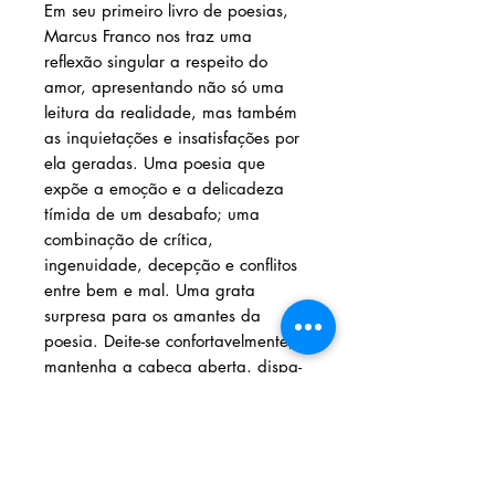
Em seu primeiro livro de poesias,
Marcus Franco nos traz uma
reflexão singular a respeito do
amor, apresentando não só uma
leitura da realidade, mas também
as inquietações e insatisfações por
ela geradas. Uma poesia que
expõe a emoção e a delicadeza
tímida de um desabafo; uma
combinação de crítica,
ingenuidade, decepção e conflitos
entre bem e mal. Uma grata
surpresa para os amantes da
poesia. Deite-se confortavelmente,
mantenha a cabeça aberta, dispa-
se de preconceitos, pois Em Ruínas
vai desestabilizar seus conceitos
sobre poesia contemporânea.