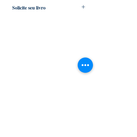
Solicite seu livro
Livraria e Espaço Cultural AMEI
- São
Luís Shopping
Fixo: (98) 3251 3744
Whatsapp: (98) 9 8283 2560
Email: ameilivraria@gmail.com
AMEI LIVRARIA