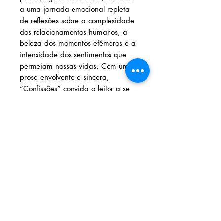
a uma jornada emocional repleta
de reflexões sobre a complexidade
dos relacionamentos humanos, a
beleza dos momentos efêmeros e a
intensidade dos sentimentos que
permeiam nossas vidas. Com uma
prosa envolvente e sincera,
“Confissões” convida o leitor a se
conectar com as histórias não
contadas, as emoções não
expressas e os segredos
compartilhados de um autor que
busca compreender e dar voz aos
complicados dramas da vida
cotidiana.
(Texto de contracapa)