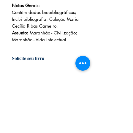
Notas Gerais:
Contém dados biobibliográficos;
Inclui bibliografia; Coleção Maria
Cecília Ribas Carneiro.
Assunto:
Maranhão - Civilização;
Maranhão - Vida intelectual.
Solicite seu livro
Livraria e Espaço Cultural AMEI
- São
Luís Shopping
Fixo: (98) 3251 3744
Whatsapp: (98) 9 8283 2560
Email: ameilivraria@gmail.com
AMEI LIVRARIA