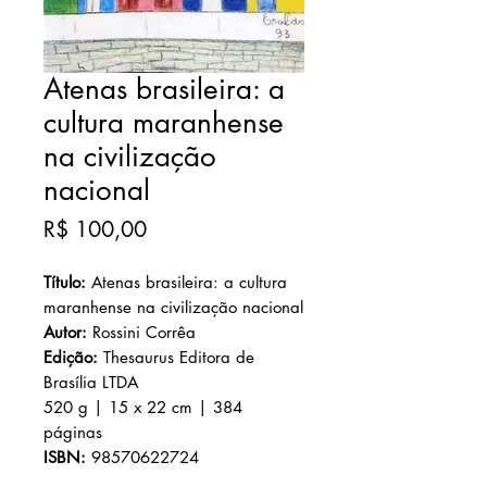
Atenas brasileira: a
cultura maranhense
na civilização
nacional
Preço
R$ 100,00
Título:
Atenas brasileira: a cultura
maranhense na civilização nacional
Autor:
Rossini Corrêa
Edição:
Thesaurus Editora de
Brasília LTDA
520 g | 15 x 22 cm | 384
páginas
ISBN:
98570622724