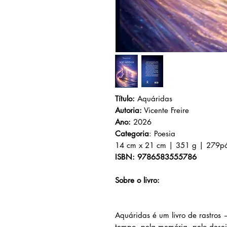
Título:
Aquáridas
Autoria:
Vicente Freire
Ano:
2026
Categoria
: Poesia
14 cm x 21 cm | 351 g | 279p
ISBN: 9786583555786
Sobre o livro:
Aquáridas é um livro de rastros 
tempo, pela memória, pelo desej