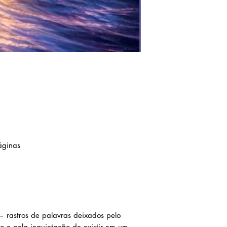
áginas
— rastros de palavras deixados pelo
o e pela inquietação de existir em um