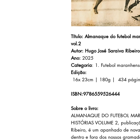
Título: Almanaque do futebol ma
vol.2
Autor: Hugo José Saraiva Ribeir
Ano:
2025
Categoria
: 1. Futebol maranhens
Edição:
16x 23cm | 180
g | 434
pági
ISBN:9786559526444
Sobre o livro:
ALMANAQUE DO FUTEBOL MA
HISTÓRIAS VOLUME 2, publicação
Ribeiro, é um apanhado de nova
dentro e fora dos nossos grama