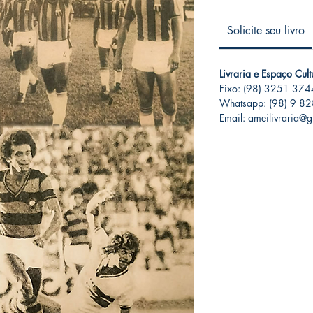
Solicite seu livro
Livraria e Espaço Cul
Fixo: (98) 3251 374
Whatsapp: (98) 9 8
Email: ameilivraria@