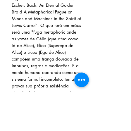
Escher, Bach: An Eternal Golden
Braid A Metaphorical Fugue on
Minds and Machines in the Spirit of
Lewis Carrol". O que terá em mãos
será uma "fuga metaphoric onde
as vozes de Célia (que atua como
Id de Alice), Élica (Superego de
Alice) e Licea (Ego de Alice)
compõem uma trança dourada de
impulsos, regras e mediações. E a
mente humana operando como um
sistema formal incompleto, tentando
provar sua própria existência
através de teoremas como o de
Bayes e regressões a passados
que, estatisticamente falando,
talvez nunca tenham ocorrido.
Alice no Pais das incertezas
enfrenta a fluidez de um mundo