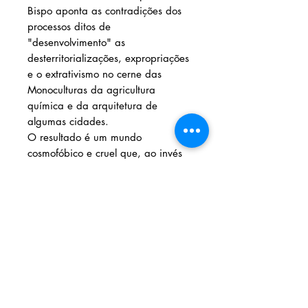
Bispo aponta as contradições dos
processos ditos de
"desenvolvimento" as
desterritorializações, expropriações
e o extrativismo no cerne das
Monoculturas da agricultura
química e da arquitetura de
algumas cidades.
O resultado é um mundo
cosmofóbico e cruel que, ao invés
de abrigar, alimentar e proteger,
sufoca, dissemina a fоmе е Mata.
A partir de suas experiências de
vida, em particular nas
comunidades quilombolas, o autor
propõe um outro ponto de
referência para se orientar: uma
postura contracolonial.