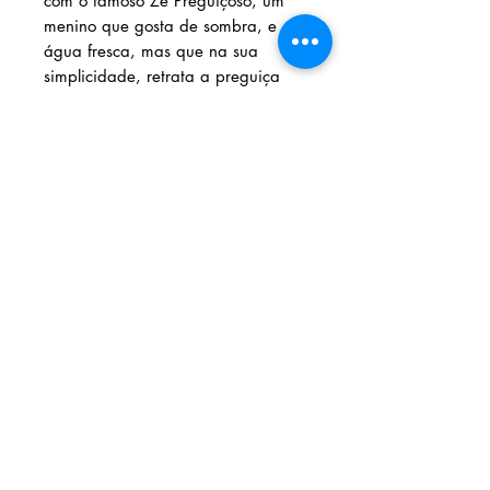
com o famoso Zé Preguiçoso, um
menino que gosta de sombra, e
água fresca, mas que na sua
simplicidade, retrata a preguiça
natural da tenra idade, típico dos
tempos idos, da infância em que as
crianças eram mais inocentes, e
vivam em outro cenário. Hoje com
a inovação, tecnologia avançada,
ainda encontramos pela estrada da
vida, muitos "Zés Preguiçosos"
camuflados. É uma leitura
encantadora, convida a criança a
refletir sobre a agilidade, as
qualidades, as virtudes, e o afeto
infantil. Vamos fazer esse passeio
no tempo e conhecer esse
personagem criativo que irá
interagir com as crianças de hoje,
navegue nesta emoção!