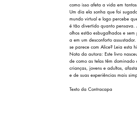
como isso afeta a vida em tantos
Um dia ela sonha que foi sugad
mundo virtual e logo percebe qu
é tão divertido quanto pensava. 
olhos estão esbugalhados e sem 
a em um desconforto assustador.
se parece com Alice? Leia esta h
Nota da autora: Este livro nasc
de como as telas têm dominado 
crianças, jovens e adultos, afast
e de suas experiências mais simp
Texto da Contracapa
AMEI LIVRARIA
Av. Prof. Carlos Cunha, nº
1000
Jaracaty, São Luís -
MA