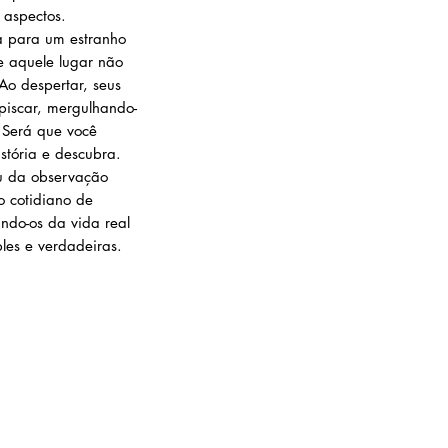
 aspectos.
a para um estranho
e aquele lugar não
Ao despertar, seus
piscar, mergulhando-
 Será que você
istória e descubra.
eu da observação
o cotidiano de
ando-os da vida real
les e verdadeiras.
Atendimento
Livraria e Espaço Cultural AMEI - São Luís Shopping:
(98) 9 8283 2560 (WhatsApp - apenas mesagens escritas e áudios)