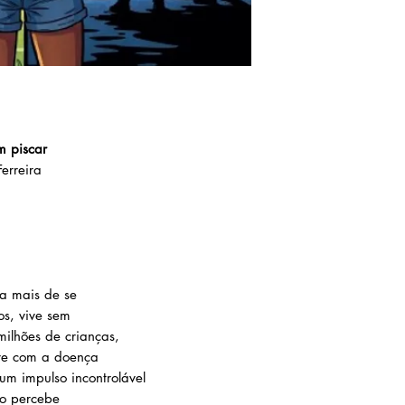
m piscar
erreira
a mais de se
os, vive sem
ilhões de crianças,
fre com a doença
 um impulso incontrolável
ão percebe