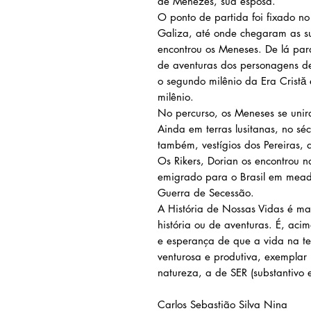
de Menezes, sua esposa.
O ponto de partida foi fixado no
Galiza, até onde chegaram as su
encontrou os Meneses. De lá par
de aventuras dos personagens de
o segundo milênio da Era Cristă 
milênio.
No percurso, os Meneses se unira
Ainda em terras lusitanas, no sé
também, vestígios dos Pereiras, 
Os Rikers, Dorian os encontrou 
emigrado para o Brasil em mead
Guerra de Secessão.
A História de Nossas Vidas é mai
história ou de aventuras. É, aci
e esperança de que a vida na te
venturosa e produtiva, exempla
natureza, a de SER (substantivo
Carlos Sebastião Silva Nina