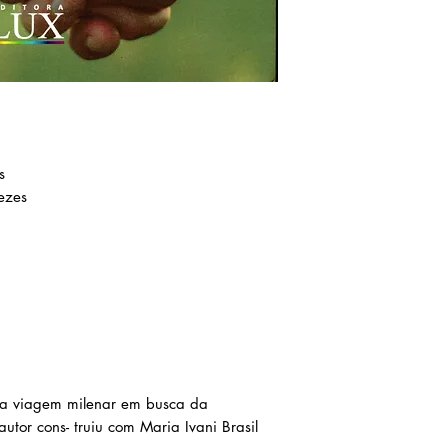
s
ezes
ma viagem milenar em busca da
utor cons- truiu com Maria Ivani Brasil