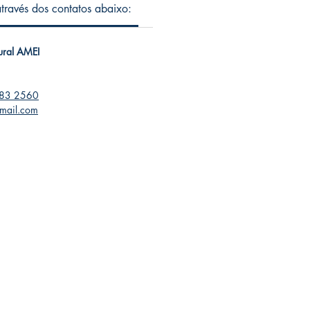
 através dos contatos abaixo:
tural AMEI
283 2560
gmail.com