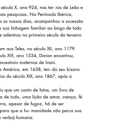
 século X, ano 924, nas ter- ras de Leão e
as pesquisas. Na Península Ibérica,
a os nossos dias, acompanhou a sucessão
 sua linhagem familiar ao longo de todo
e adentrou no primeiro século do terceiro
m aos Teles, no século XII, ano 1179.
culo XVI, ano 1534, Dorian encontrou,
ancestrais maternos de Ivani.
na América, em 1638, ten- do seu bisavo
os do século XIX, ano 1867, após a
s que um conto de fatos, um livro de
ma de tudo, uma lição de amor, crença, fé
rra, apesar de fugaz, há de ser
r para que a hu- manidade não perca sua
 e verbo) humana.