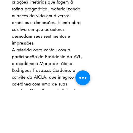
criações literárias que fogem à
rotina pragmática, materializando
nuances da vida em diversos
aspectos e dimensões. É uma obra
coletiva em que os autores
desnudam seus sentimentos e
impressões.
A referida obra contou com a
participação da Presidente da AVL,
a acadêmica Maria de Fátima
Rodrigues Travassos Cordeiro, a
convite da AICLA, que integrou a
coletânea com uma de suas
poesias, “Meu Poema Anônimo”,
que traz o registro de suas
impressões acerca dos sentimentos
da Musa e seu Poema Anônimo.
Solicite seu livro