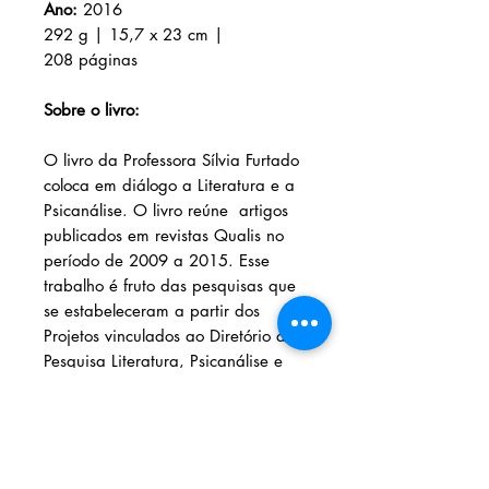
Ano:
2016
292 g | 15,7 x 23 cm |
208 páginas
Sobre o livro:
O livro da Professora Sílvia Furtado
coloca em diálogo a Literatura e a
Psicanálise. O livro reúne artigos
publicados em revistas Qualis no
período de 2009 a 2015. Esse
trabalho é fruto das pesquisas que
se estabeleceram a partir dos
Projetos vinculados ao Diretório de
Pesquisa Literatura, Psicanálise e
Linguagem, certificado pela
Universidade Estadual do
Maranhão e dos estudos na Escola
de Psicanálise do Maranhão.