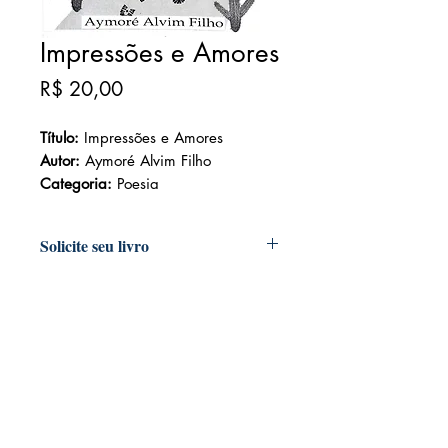
Impressões e Amores
Preço
R$ 20,00
Título:
Impressões e Amores
Autor:
Aymoré Alvim Filho
Categoria:
Poesia
Solicite seu livro
Livraria e Espaço Cultural AMEI
- São
Luís Shopping
Fixo: (98) 3251 3744
Whatsapp: (98) 9 8283 2560
Email: ameilivraria@gmail.com