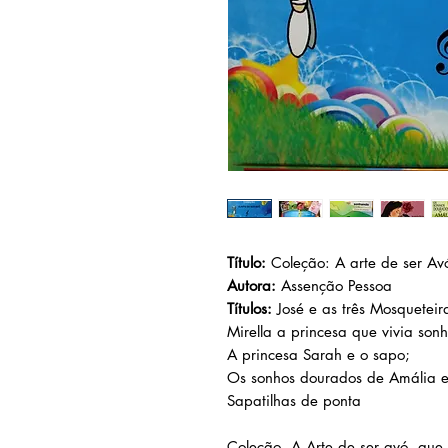
Título:
Coleção: A arte de ser Av
Autora:
Assenção Pessoa
Títulos:
José e as três Mosqueteir
Mirella a princesa que vivia son
A princesa Sarah e o sapo;
Os sonhos dourados de Amália 
Sapatilhas de ponta
Coleção, A Arte de ser avó, que r