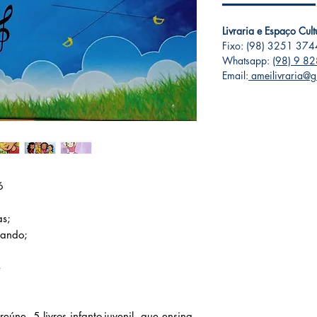
Livraria e Espaço Cul
Fixo: (98) 3251 374
Whatsapp:
(98) 9 8
Email:
ameilivraria@g
ó
as;
hando;
e
eúne 5 livros infanto-juvenil, que ensina