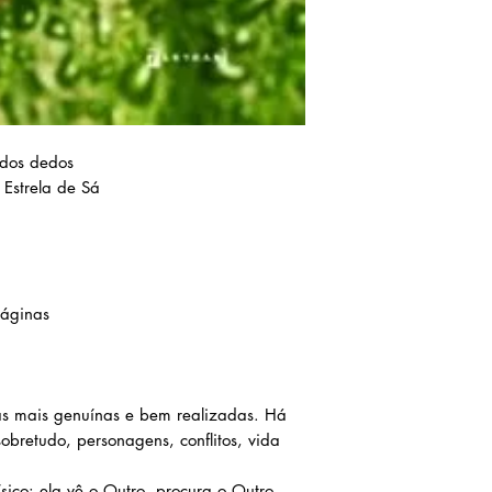
 dos dedos
 Estrela de Sá
áginas
das mais genuínas e bem realizadas. Há
bretudo, personagens, conflitos, vida
sico: ela vê o Outro, procura o Outro.