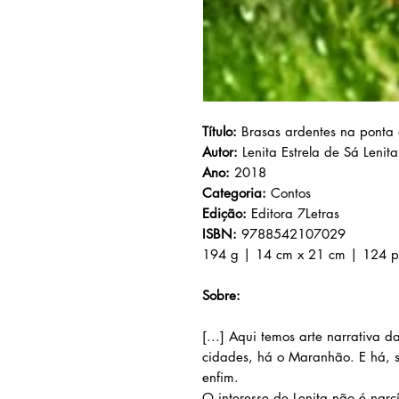
Título:
Brasas ardentes na ponta
Autor:
Lenita Estrela de Sá Lenita
Ano:
2018
Categoria:
Contos
Edição:
Editora 7Letras
ISBN:
9788542107029
194 g | 14 cm x 21 cm | 124 p
Sobre:
[...] Aqui temos arte narrativa 
cidades, há o Maranhão. E há, so
enfim.
O interesse de Lenita não é narcí