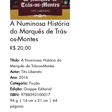
A Numinosa História
do Marquês de Trás-
os-Montes
Preço
R$ 20,00
Título:
A Numinosa História do
Marquês de Trás-os-Montes
Autor:
Tito Liberato
Ano:
2016
Categoria:
Ficção
Edição:
Grappe Editorial
ISBN:
9788593100017
94 g | 14 cm x 21 cm | 64
páginas